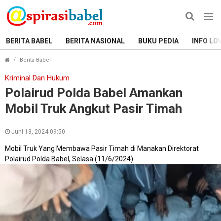
BERITA BABEL
BERITA NASIONAL
BUKU PEDIA
INFO LO
Polairud Polda Babel Amankan Mobil Truk Angkut Pasir 
Berita Babel
Kriminal Dan Hukum
Polairud Polda Babel Amankan
Mobil Truk Angkut Pasir Timah
Juni 13, 2024 09:50
Mobil Truk Yang Membawa Pasir Timah di Manakan Direktorat
Polairud Polda Babel, Selasa (11/6/2024).