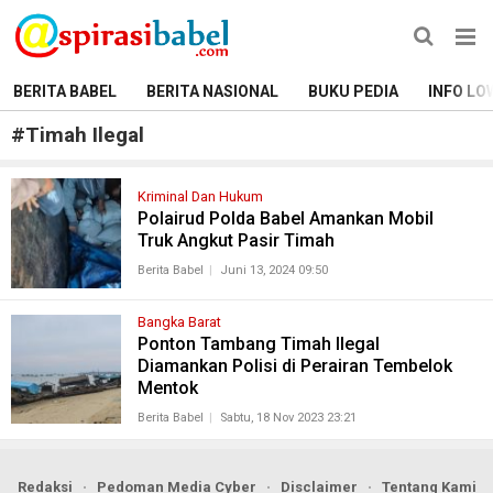
BERITA BABEL
BERITA NASIONAL
BUKU PEDIA
INFO LO
#
Timah Ilegal
Kriminal Dan Hukum
Polairud Polda Babel Amankan Mobil
Truk Angkut Pasir Timah
Berita Babel
Juni 13, 2024 09:50
Bangka Barat
Ponton Tambang Timah Ilegal
Diamankan Polisi di Perairan Tembelok
Mentok
Berita Babel
Sabtu, 18 Nov 2023 23:21
Redaksi
Pedoman Media Cyber
Disclaimer
Tentang Kami