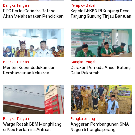
Bangka Tengah
Pemprov Babel
DPC Partai Gerindra Bateng
Kepala BKKBN RI Kunjungi Desa
Akan Melaksanakan Pendidikan
Tanjung Gunung Tinjau Bantuan
Politik
Perbaikan Rumah Layak Huni
Bangka Tengah
Bangka Tengah
Menteri Kependudukan dan
Gerakan Pemuda Ansor Bateng
Pembangunan Keluarga
Gelar Rakorcab
Kungker ke Bangka Tengah
Bangka Tengah
Pangkalpinang
Warga Resah BBM Menghilang
Anggaran Pembangunan SMA
di Kios Pertamini, Antrian
Negeri 5 Pangkalpinang