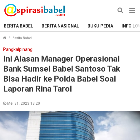
BERITA BABEL
BERITA NASIONAL
BUKU PEDIA
INFO LO
Ini Alasan Manager Operasional Bank Sumsel Babel Santo
Berita Babel
Pangkalpinang
Ini Alasan Manager Operasional
Bank Sumsel Babel Santoso Tak
Bisa Hadir ke Polda Babel Soal
Laporan Rina Tarol
Mei 31, 2023 13:20