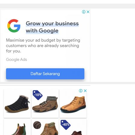
Panjang Di SPBU Berok
Bersumber APBN