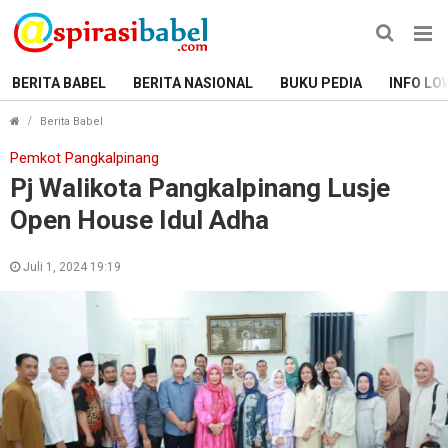
BERITA BABEL
BERITA NASIONAL
BUKU PEDIA
INFO LO
Pj Walikota Pangkalpinang Lusje Open House Idul Adha
Berita Babel
Pemkot Pangkalpinang
Pj Walikota Pangkalpinang Lusje
Open House Idul Adha
Juli 1, 2024 19:19