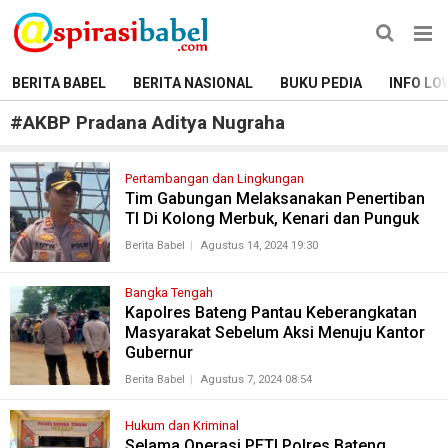
BERITA BABEL
BERITA NASIONAL
BUKU PEDIA
INFO LO
#
AKBP Pradana Aditya Nugraha
Pertambangan dan Lingkungan
Tim Gabungan Melaksanakan Penertiban
TI Di Kolong Merbuk, Kenari dan Punguk
Berita Babel
Agustus 14, 2024 19:30
Bangka Tengah
Kapolres Bateng Pantau Keberangkatan
Masyarakat Sebelum Aksi Menuju Kantor
Gubernur
Berita Babel
Agustus 7, 2024 08:54
Hukum dan Kriminal
Selama Operasi PETI Polres Bateng