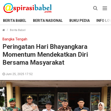
BERITA BABEL
BERITA NASIONAL
BUKU PEDIA
INFO LO
Peringatan Hari Bhayangkara Momentum Mendekatkan D
Berita Babel
Bangka Tengah
Peringatan Hari Bhayangkara
Momentum Mendekatkan Diri
Bersama Masyarakat
Juni 25, 2025 17:52