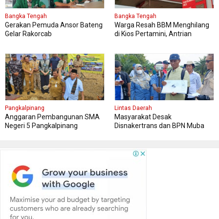
Bangka Tengah
Bangka Tengah
Gerakan Pemuda Ansor Bateng
Warga Resah BBM Menghilang
Gelar Rakorcab
di Kios Pertamini, Antrian
Panjang Di SPBU Berok
Pangkalpinang
Lintas Daerah
Anggaran Pembangunan SMA
Masyarakat Desak
Negeri 5 Pangkalpinang
Disnakertrans dan BPN Muba
Bersumber APBN
Tetapkan Kawasan Sesuai Final
Report dan Titik Koordinat Awal
Penempatan