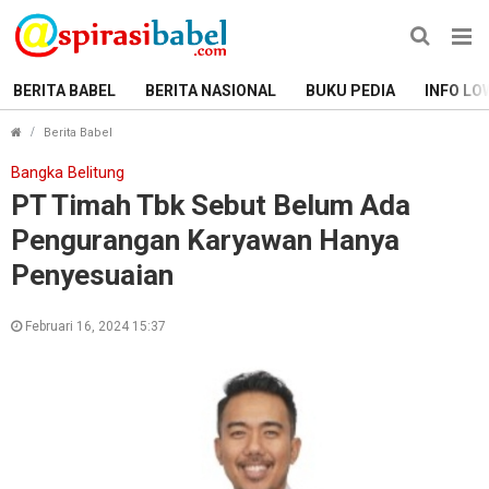
BERITA BABEL
BERITA NASIONAL
BUKU PEDIA
INFO LO
PT Timah Tbk Sebut Belum Ada Pengurangan Karyawan 
Berita Babel
Bangka Belitung
PT Timah Tbk Sebut Belum Ada
Pengurangan Karyawan Hanya
Penyesuaian
Februari 16, 2024 15:37