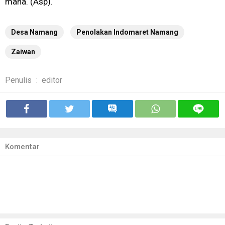
mana. (Asp).
Desa Namang
Penolakan Indomaret Namang
Zaiwan
Penulis
:
editor
Komentar