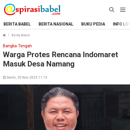
BERITA BABEL
BERITA NASIONAL
BUKU PEDIA
INFO LO
Warga Protes Rencana Indomaret Masuk Desa Namang
Berita Babel
Bangka Tengah
Warga Protes Rencana Indomaret
Masuk Desa Namang
Senin, 20 Nov 2023 11:15