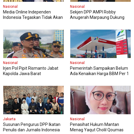
Nasional
Nasional
Media Online Independen
Sekjen DPP AMPI Robby
Indonesia Tegaskan Tidak Akan
Anugerah Marpaung Dukung
Cabut Laporan Polisi terhadap
Penuh Pelaksanaan FASI Sumut
Hotman Paris
XIII
Nasional
Nasional
Irjen Pol Pipit Rismanto Jabat
Pemerintah Sampaikan Belum
Kapolda Jawa Barat
Ada Kenaikan Harga BBM Per 1
April, Masyarakat Diimbau
Tenang
Jakarta
Nasional
Susunan Pengurus DPP Ikatan
Penasihat Hukum Mantan
Penulis dan Jurnalis Indonesia
Menag Yaqut Cholil Qoumas