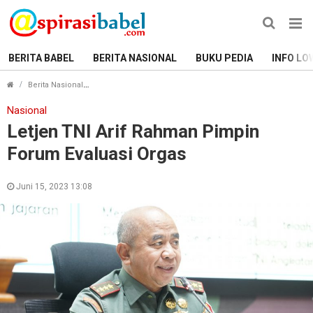
BERITA BABEL
BERITA NASIONAL
BUKU PEDIA
INFO LO
Letjen TNI Arif Rahman Pimpin Forum Evaluasi Orgas
Berita Nasional
Nasional
Letjen TNI Arif Rahman Pimpin
Forum Evaluasi Orgas
Juni 15, 2023 13:08