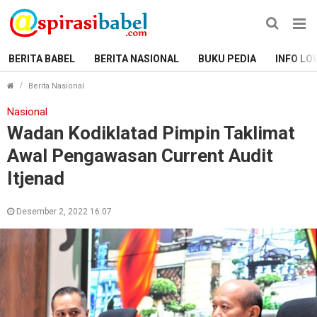
BERITA BABEL
BERITA NASIONAL
BUKU PEDIA
INFO LO
Wadan Kodiklatad Pimpin Taklimat Awal Pengawasan C
Berita Nasional
Nasional
Wadan Kodiklatad Pimpin Taklimat
Awal Pengawasan Current Audit
Itjenad
Desember 2, 2022 16:07