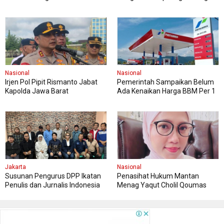
Cabut Laporan Polisi terhadap
Penuh Pelaksanaan FASI Sumut
Hotman Paris
XIII
Nasional
Nasional
Irjen Pol Pipit Rismanto Jabat
Pemerintah Sampaikan Belum
Kapolda Jawa Barat
Ada Kenaikan Harga BBM Per 1
April, Masyarakat Diimbau
Tenang
Jakarta
Nasional
Susunan Pengurus DPP Ikatan
Penasihat Hukum Mantan
Penulis dan Jurnalis Indonesia
Menag Yaqut Cholil Qoumas
Minta Masyarakat Menghormati
Proses Hukum