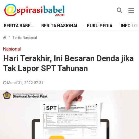
BERITA BABEL
BERITA NASIONAL
BUKU PEDIA
INFO LO
Hari Terakhir, Ini Besaran Denda jika Tak Lapor SPT T
Berita Nasional
Nasional
Hari Terakhir, Ini Besaran Denda jika
Tak Lapor SPT Tahunan
Maret 31, 2022 07:31