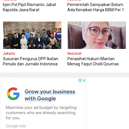
Irjen Pol Pipit Rismanto Jabat
Pemerintah Sampaikan Belum
Kapolda Jawa Barat
Ada Kenaikan Harga BBM Per 1
April, Masyarakat Diimbau
Tenang
Jakarta
Nasional
Susunan Pengurus DPP Ikatan
Penasihat Hukum Mantan
Penulis dan Jurnalis Indonesia
Menag Yaqut Cholil Qoumas
Minta Masyarakat Menghormati
Proses Hukum