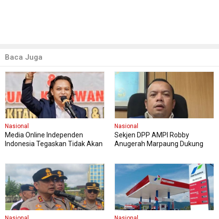
Baca Juga
Nasional
Nasional
Media Online Independen
Sekjen DPP AMPI Robby
Indonesia Tegaskan Tidak Akan
Anugerah Marpaung Dukung
Cabut Laporan Polisi terhadap
Penuh Pelaksanaan FASI Sumut
Hotman Paris
XIII
Nasional
Nasional