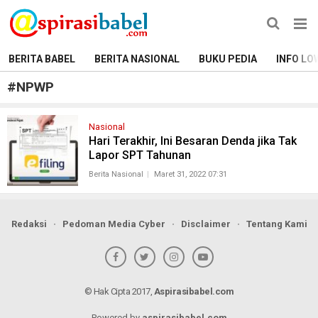
BERITA BABEL
BERITA NASIONAL
BUKU PEDIA
INFO LO
#
NPWP
Nasional
Hari Terakhir, Ini Besaran Denda jika Tak
Lapor SPT Tahunan
Berita Nasional
Maret 31, 2022 07:31
Redaksi
Pedoman Media Cyber
Disclaimer
Tentang Kami
© Hak Cipta 2017,
Aspirasibabel.com
Powered by
aspirasibabel.com