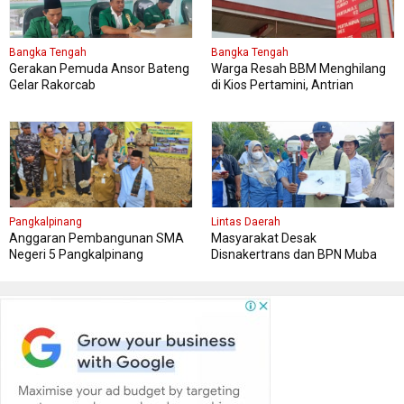
Bangka Tengah
Bangka Tengah
Gerakan Pemuda Ansor Bateng
Warga Resah BBM Menghilang
Gelar Rakorcab
di Kios Pertamini, Antrian
Panjang Di SPBU Berok
Pangkalpinang
Lintas Daerah
Anggaran Pembangunan SMA
Masyarakat Desak
Negeri 5 Pangkalpinang
Disnakertrans dan BPN Muba
Bersumber APBN
Tetapkan Kawasan Sesuai Final
Report dan Titik Koordinat Awal
Penempatan