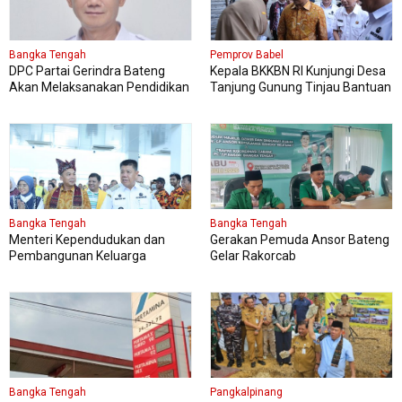
Bangka Tengah
Pemprov Babel
DPC Partai Gerindra Bateng
Kepala BKKBN RI Kunjungi Desa
Akan Melaksanakan Pendidikan
Tanjung Gunung Tinjau Bantuan
Politik
Perbaikan Rumah Layak Huni
Bangka Tengah
Bangka Tengah
Menteri Kependudukan dan
Gerakan Pemuda Ansor Bateng
Pembangunan Keluarga
Gelar Rakorcab
Kungker ke Bangka Tengah
Bangka Tengah
Pangkalpinang