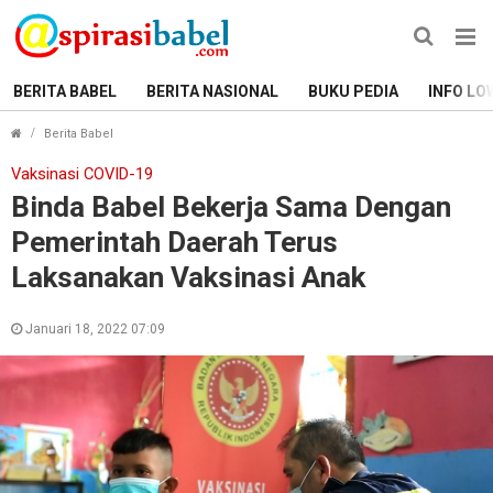
BERITA BABEL
BERITA NASIONAL
BUKU PEDIA
INFO LO
Binda Babel Bekerja Sama Dengan Pemerintah Daerah T
Berita Babel
Vaksinasi COVID-19
Binda Babel Bekerja Sama Dengan
Pemerintah Daerah Terus
Laksanakan Vaksinasi Anak
Januari 18, 2022 07:09