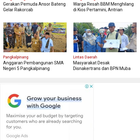
Gerakan Pemuda Ansor Bateng
Warga Resah BBM Menghilang
Gelar Rakorcab
di Kios Pertamini, Antrian
Panjang Di SPBU Berok
Pangkalpinang
Lintas Daerah
Anggaran Pembangunan SMA
Masyarakat Desak
Negeri 5 Pangkalpinang
Disnakertrans dan BPN Muba
Bersumber APBN
Tetapkan Kawasan Sesuai Final
Report dan Titik Koordinat Awal
Penempatan