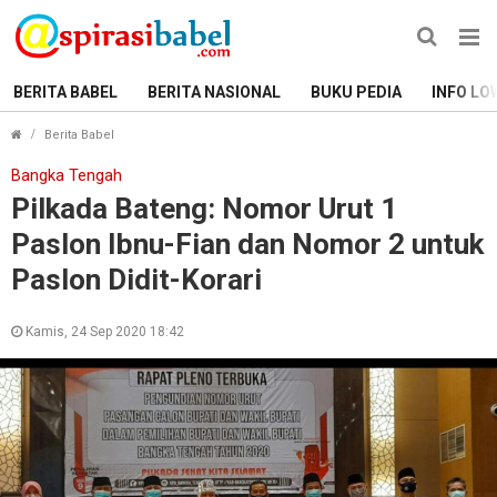
BERITA BABEL
BERITA NASIONAL
BUKU PEDIA
INFO LO
Pilkada Bateng: Nomor Urut 1 Paslon Ibnu-Fian dan Nomor
Berita Babel
Bangka Tengah
Pilkada Bateng: Nomor Urut 1
Paslon Ibnu-Fian dan Nomor 2 untuk
Paslon Didit-Korari
Kamis, 24 Sep 2020 18:42