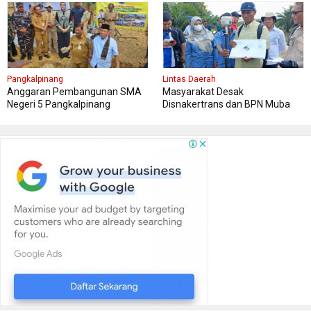
Pangkalpinang
Lintas Daerah
Anggaran Pembangunan SMA
Masyarakat Desak
Negeri 5 Pangkalpinang
Disnakertrans dan BPN Muba
Bersumber APBN
Tetapkan Kawasan Sesuai Final
Report dan Titik Koordinat Awal
Penempatan