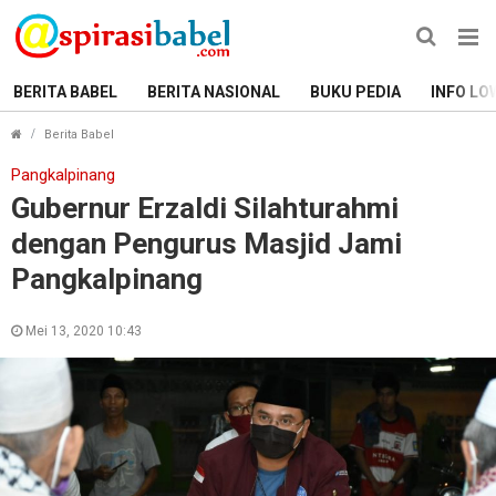
BERITA BABEL
BERITA NASIONAL
BUKU PEDIA
INFO LO
Gubernur Erzaldi Silahturahmi dengan Pengurus Masjid 
Berita Babel
Pangkalpinang
Gubernur Erzaldi Silahturahmi
dengan Pengurus Masjid Jami
Pangkalpinang
Mei 13, 2020 10:43