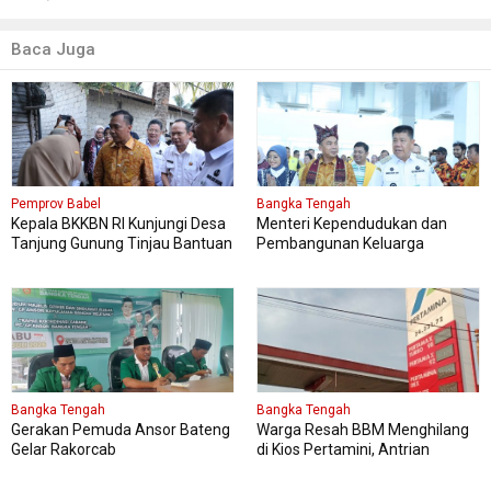
Baca Juga
Pemprov Babel
Bangka Tengah
Kepala BKKBN RI Kunjungi Desa
Menteri Kependudukan dan
Tanjung Gunung Tinjau Bantuan
Pembangunan Keluarga
Perbaikan Rumah Layak Huni
Kungker ke Bangka Tengah
Bangka Tengah
Bangka Tengah
Gerakan Pemuda Ansor Bateng
Warga Resah BBM Menghilang
Gelar Rakorcab
di Kios Pertamini, Antrian
Panjang Di SPBU Berok