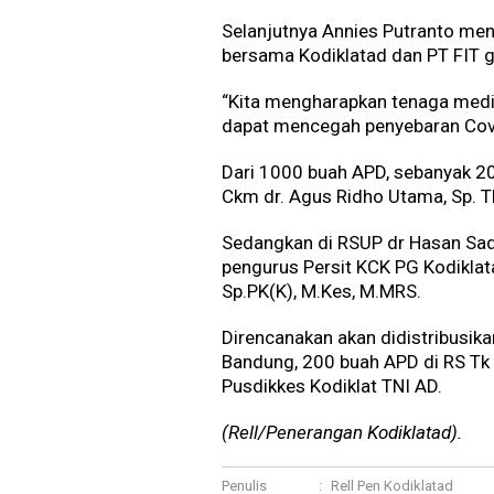
Selanjutnya Annies Putranto men
bersama Kodiklatad dan PT FIT
“Kita mengharapkan tenaga medi
dapat mencegah penyebaran Covid
Dari 1000 buah APD, sebanyak 20
Ckm dr. Agus Ridho Utama, Sp. 
Sedangkan di RSUP dr Hasan Sad
pengurus Persit KCK PG Kodiklata
Sp.PK(K), M.Kes, M.MRS.
Direncanakan akan didistribusika
Bandung, 200 buah APD di RS Tk 
Pusdikkes Kodiklat TNI AD.
(Rell/Penerangan Kodiklatad).
Penulis
:
Rell Pen Kodiklatad