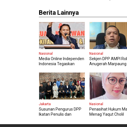
Perlu Ditingkatkan
Berita Lainnya
Nasional
Nasional
Media Online Independen
Sekjen DPP AMPI Ro
Indonesia Tegaskan
Anugerah Marpaung
Tidak Akan Cabut
Dukung Penuh Pelak
Laporan Polisi terhadap
FASI Sumut XIII
Hotman Paris
Jakarta
Nasional
Susunan Pengurus DPP
Penasihat Hukum M
Ikatan Penulis dan
Menag Yaqut Cholil
Jurnalis Indonesia
Qoumas Minta Masy
Menghormati Proses