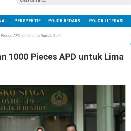
NAL
PERSPEKTIF
POJOK REDAKSI
POJOK LITERASI
0 Pieces APD untuk Lima Rumah Sakit
kan 1000 Pieces APD untuk Lima