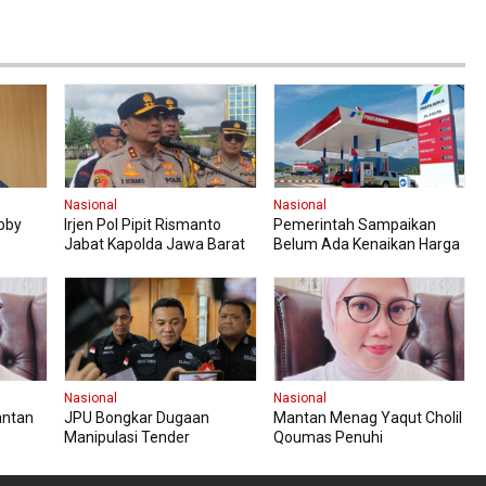
Nasional
Nasional
bby
Irjen Pol Pipit Rismanto
Pemerintah Sampaikan
Jabat Kapolda Jawa Barat
Belum Ada Kenaikan Harga
sanaan
BBM Per 1 April,
Masyarakat Diimbau
Tenang
Nasional
Nasional
antan
JPU Bongkar Dugaan
Mantan Menag Yaqut Cholil
Manipulasi Tender
Qoumas Penuhi
arakat
Pertamina
Pemanggilan Ketiga KPK
Dengan Kooperatif