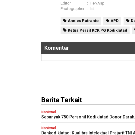
Editor
:
Fer/Asp
Photographer
:
Ist
Annies Putranto
APD
Da
Ketua Persit KCK PG Kodiklatad
Komentar
Berita Terkait
Nasional
Sebanyak 750 Personil Kodiklatad Donor Darah
Dankodiklatad: Semoga Bermanfaat bagi yang
Membutuhkan
Nasional
Dankodiklatad: Kualitas Intelektual Prajurit TNI 