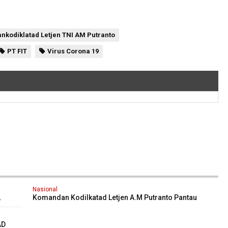
nkodiklatad Letjen TNI AM Putranto
PT FIT
Virus Corona 19
Nasional
,
Komandan Kodilkatad Letjen A.M Putranto Pantau
Ravid Rest Covid-19
AD