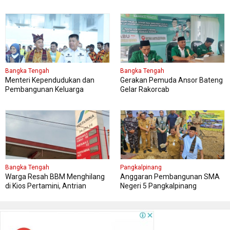
Politik
Perbaikan Rumah Layak Huni
Bangka Tengah
Bangka Tengah
Menteri Kependudukan dan
Gerakan Pemuda Ansor Bateng
Pembangunan Keluarga
Gelar Rakorcab
Kungker ke Bangka Tengah
Bangka Tengah
Pangkalpinang
Warga Resah BBM Menghilang
Anggaran Pembangunan SMA
di Kios Pertamini, Antrian
Negeri 5 Pangkalpinang
Panjang Di SPBU Berok
Bersumber APBN