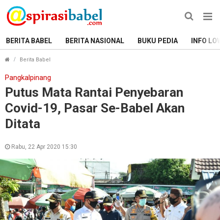
BERITA BABEL
BERITA NASIONAL
BUKU PEDIA
INFO LO
Putus Mata Rantai Penyebaran Covid-19, Pasar Se-Babel 
Berita Babel
Pangkalpinang
Putus Mata Rantai Penyebaran
Covid-19, Pasar Se-Babel Akan
Ditata
Rabu, 22 Apr 2020 15:30