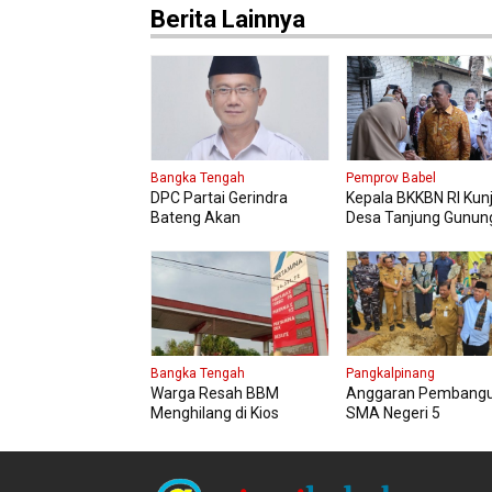
Berita Lainnya
Bangka Tengah
Pemprov Babel
DPC Partai Gerindra
Kepala BKKBN RI Kun
Bateng Akan
Desa Tanjung Gunun
Melaksanakan
Tinjau Bantuan Perb
Pendidikan Politik
Rumah Layak Huni
Bangka Tengah
Pangkalpinang
Warga Resah BBM
Anggaran Pembang
Menghilang di Kios
SMA Negeri 5
Pertamini, Antrian
Pangkalpinang Bers
Panjang Di SPBU Berok
APBN