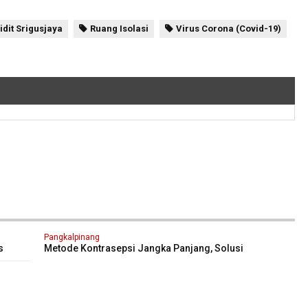
dit Srigusjaya
Ruang Isolasi
Virus Corona (Covid-19)
Pangkalpinang
s
Metode Kontrasepsi Jangka Panjang, Solusi
Kendalikan Jumlah Penduduk