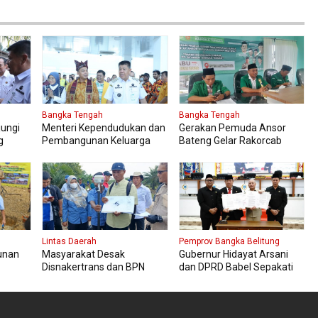
Bangka Tengah
Bangka Tengah
jungi
Menteri Kependudukan dan
Gerakan Pemuda Ansor
g
Pembangunan Keluarga
Bateng Gelar Rakorcab
aikan
Kungker ke Bangka Tengah
Lintas Daerah
Pemprov Bangka Belitung
unan
Masyarakat Desak
Gubernur Hidayat Arsani
Disnakertrans dan BPN
dan DPRD Babel Sepakati
umber
Muba Tetapkan Kawasan
Transformasi Tata Kelola
Sesuai Final Report dan
SDA Tentang IPR
Titik Koordinat Awal