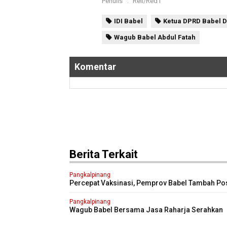
Penulis
:
Rell/Red1
IDI Babel
Ketua DPRD Babel Di
Wagub Babel Abdul Fatah
Komentar
Berita Terkait
Pangkalpinang
Percepat Vaksinasi, Pemprov Babel Tambah Po
Pelayanan
Pangkalpinang
Wagub Babel Bersama Jasa Raharja Serahkan
Santunan Korban Sriwijaya Air