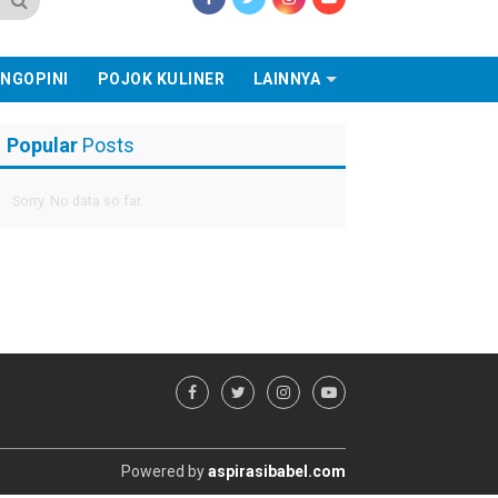
NGOPINI
POJOK KULINER
LAINNYA
Popular
Posts
Sorry. No data so far.
Powered by
aspirasibabel.com