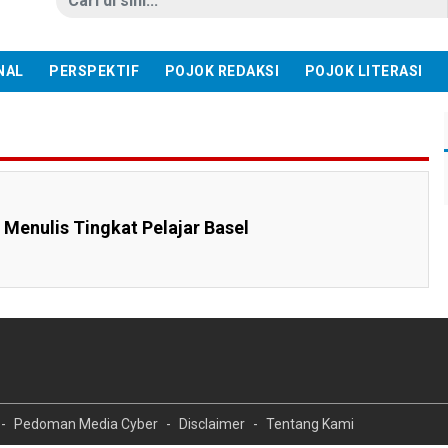
NAL
PERSPEKTIF
POJOK REDAKSI
POJOK LITERASI
 Menulis Tingkat Pelajar Basel
Pedoman Media Cyber
Disclaimer
Tentang Kami