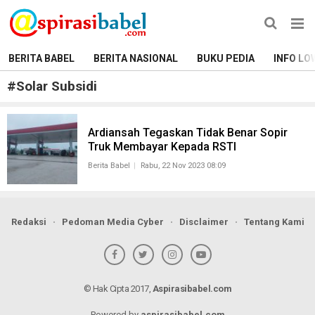
BERITA BABEL
BERITA NASIONAL
BUKU PEDIA
INFO LO
#
Solar Subsidi
Ardiansah Tegaskan Tidak Benar Sopir
Truk Membayar Kepada RSTI
Berita Babel
Rabu, 22 Nov 2023 08:09
Redaksi
Pedoman Media Cyber
Disclaimer
Tentang Kami
© Hak Cipta 2017,
Aspirasibabel.com
Powered by
aspirasibabel.com