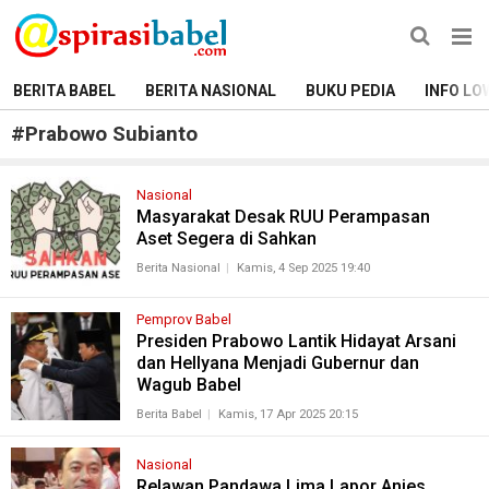
BERITA BABEL
BERITA NASIONAL
BUKU PEDIA
INFO LO
#
Prabowo Subianto
Nasional
Masyarakat Desak RUU Perampasan
Aset Segera di Sahkan
Berita Nasional
Kamis, 4 Sep 2025 19:40
Pemprov Babel
Presiden Prabowo Lantik Hidayat Arsani
dan Hellyana Menjadi Gubernur dan
Wagub Babel
Berita Babel
Kamis, 17 Apr 2025 20:15
Nasional
Relawan Pandawa Lima Lapor Anies