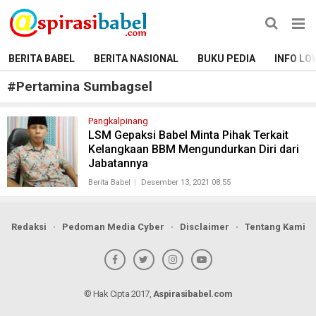
BERITA BABEL
BERITA NASIONAL
BUKU PEDIA
INFO LO
#
Pertamina Sumbagsel
Pangkalpinang
LSM Gepaksi Babel Minta Pihak Terkait
Kelangkaan BBM Mengundurkan Diri dari
Jabatannya
Berita Babel
Desember 13, 2021 08:55
Redaksi
Pedoman Media Cyber
Disclaimer
Tentang Kami
© Hak Cipta 2017,
Aspirasibabel.com