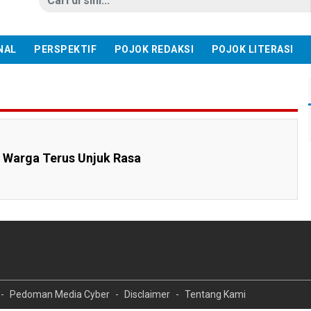
NAL
PERSPEKTIF
POJOK REDAKSI
POJOK LITERASI
 Warga Terus Unjuk Rasa
Pedoman Media Cyber
Disclaimer
Tentang Kami