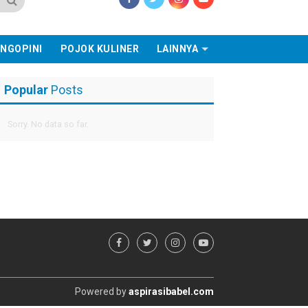
NGOPINI
POJOK KULINER
LAINNYA
Popular
Posts
Sorry. No data so far.
Powered by
aspirasibabel.com