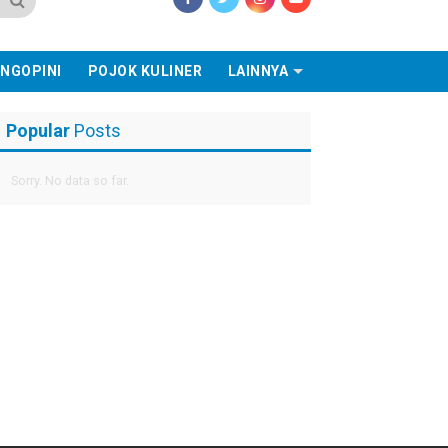
NGOPINI
POJOK KULINER
LAINNYA
Popular
Posts
Sorry. No data so far.