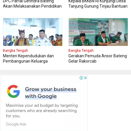
DPC Partai Gerindra Bateng
Kepala BKKBN RI Kunjungi Desa
Akan Melaksanakan Pendidikan
Tanjung Gunung Tinjau Bantuan
Politik
Perbaikan Rumah Layak Huni
Bangka Tengah
Bangka Tengah
Menteri Kependudukan dan
Gerakan Pemuda Ansor Bateng
Pembangunan Keluarga
Gelar Rakorcab
Kungker ke Bangka Tengah