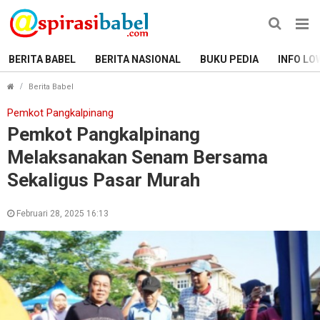
BERITA BABEL
BERITA NASIONAL
BUKU PEDIA
INFO LO
Pemkot Pangkalpinang Melaksanakan Senam Bersama S
Berita Babel
Pemkot Pangkalpinang
Pemkot Pangkalpinang
Melaksanakan Senam Bersama
Sekaligus Pasar Murah
Februari 28, 2025 16:13