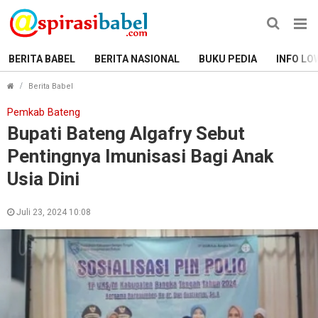
BERITA BABEL
BERITA NASIONAL
BUKU PEDIA
INFO LO
Bupati Bateng Algafry Sebut Pentingnya Imunisasi Bagi 
Berita Babel
Pemkab Bateng
Bupati Bateng Algafry Sebut
Pentingnya Imunisasi Bagi Anak
Usia Dini
Juli 23, 2024 10:08