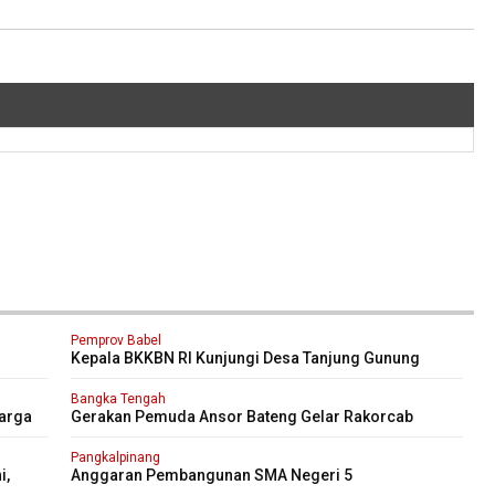
Pemprov Babel
n
Kepala BKKBN RI Kunjungi Desa Tanjung Gunung
Tinjau Bantuan Perbaikan Rumah Layak Huni
Bangka Tengah
arga
Gerakan Pemuda Ansor Bateng Gelar Rakorcab
Pangkalpinang
i,
Anggaran Pembangunan SMA Negeri 5
Pangkalpinang Bersumber APBN