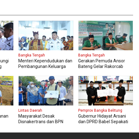
Bangka Tengah
Bangka Tengah
jungi
Menteri Kependudukan dan
Gerakan Pemuda Ansor
g
Pembangunan Keluarga
Bateng Gelar Rakorcab
aikan
Kungker ke Bangka Tengah
Lintas Daerah
Pemprov Bangka Belitung
unan
Masyarakat Desak
Gubernur Hidayat Arsani
Disnakertrans dan BPN
dan DPRD Babel Sepakati
umber
Muba Tetapkan Kawasan
Transformasi Tata Kelola
Sesuai Final Report dan
SDA Tentang IPR
Titik Koordinat Awal