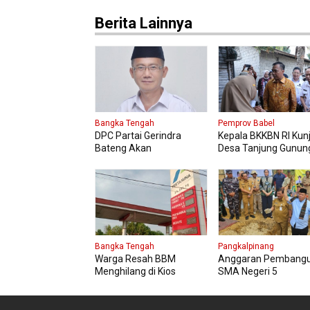
Berita Lainnya
Bangka Tengah
Pemprov Babel
DPC Partai Gerindra
Kepala BKKBN RI Kun
Bateng Akan
Desa Tanjung Gunun
Melaksanakan
Tinjau Bantuan Perb
Pendidikan Politik
Rumah Layak Huni
Bangka Tengah
Pangkalpinang
Warga Resah BBM
Anggaran Pembang
Menghilang di Kios
SMA Negeri 5
Pertamini, Antrian
Pangkalpinang Bers
Panjang Di SPBU Berok
APBN