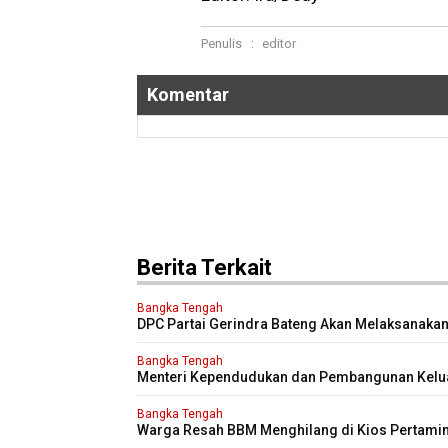
Penulis
:
editor
Komentar
Berita Terkait
Bangka Tengah
DPC Partai Gerindra Bateng Akan Melaksanaka
Pendidikan Politik
Bangka Tengah
Menteri Kependudukan dan Pembangunan Kelu
Kungker ke Bangka Tengah
Bangka Tengah
Warga Resah BBM Menghilang di Kios Pertamin
Antrian Panjang Di SPBU Berok