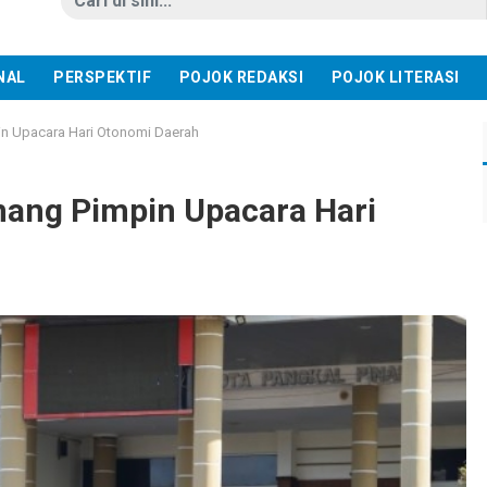
NAL
PERSPEKTIF
POJOK REDAKSI
POJOK LITERASI
in Upacara Hari Otonomi Daerah
nang Pimpin Upacara Hari