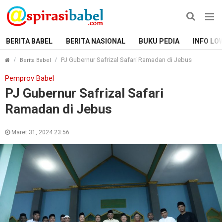
BERITA BABEL
BERITA NASIONAL
BUKU PEDIA
INFO LO
PJ Gubernur Safrizal Safari Ramadan di Jebus
Berita Babel
Pemprov Babel
PJ Gubernur Safrizal Safari
Ramadan di Jebus
Maret 31, 2024 23:56