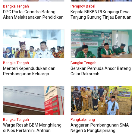
Bangka Tengah
Pemprov Babel
DPC Partai Gerindra Bateng
Kepala BKKBN RI Kunjungi Desa
Akan Melaksanakan Pendidikan
Tanjung Gunung Tinjau Bantuan
Politik
Perbaikan Rumah Layak Huni
Bangka Tengah
Bangka Tengah
Menteri Kependudukan dan
Gerakan Pemuda Ansor Bateng
Pembangunan Keluarga
Gelar Rakorcab
Kungker ke Bangka Tengah
Bangka Tengah
Pangkalpinang
Warga Resah BBM Menghilang
Anggaran Pembangunan SMA
di Kios Pertamini, Antrian
Negeri 5 Pangkalpinang