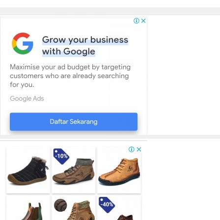
Panjang Di SPBU Berok
Bersumber APBN