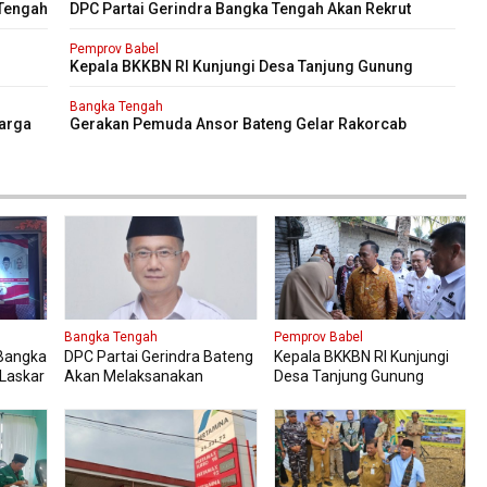
 Tengah
DPC Partai Gerindra Bangka Tengah Akan Rekrut
Laskar Gerindra Mengikuti Diklat Laskar
Pemprov Babel
n
Kepala BKKBN RI Kunjungi Desa Tanjung Gunung
Tinjau Bantuan Perbaikan Rumah Layak Huni
Bangka Tengah
arga
Gerakan Pemuda Ansor Bateng Gelar Rakorcab
Bangka Tengah
Pemprov Babel
 Bangka
DPC Partai Gerindra Bateng
Kepala BKKBN RI Kunjungi
Laskar
Akan Melaksanakan
Desa Tanjung Gunung
klat
Pendidikan Politik
Tinjau Bantuan Perbaikan
Rumah Layak Huni