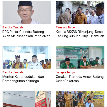
Bangka Tengah
Pemprov Babel
DPC Partai Gerindra Bateng
Kepala BKKBN RI Kunjungi Desa
Akan Melaksanakan Pendidikan
Tanjung Gunung Tinjau Bantuan
Politik
Perbaikan Rumah Layak Huni
Bangka Tengah
Bangka Tengah
Menteri Kependudukan dan
Gerakan Pemuda Ansor Bateng
Pembangunan Keluarga
Gelar Rakorcab
Kungker ke Bangka Tengah