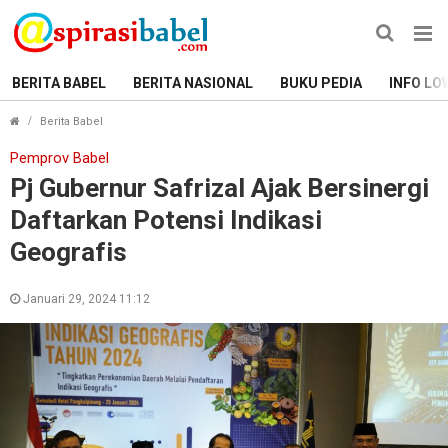
BERITA BABEL
BERITA NASIONAL
BUKU PEDIA
INFO LO
Pj Gubernur Safrizal Ajak Bersinergi Daftarkan Potensi I
Berita Babel
Pemprov Babel
Pj Gubernur Safrizal Ajak Bersinergi
Daftarkan Potensi Indikasi
Geografis
Januari 29, 2024 11:12