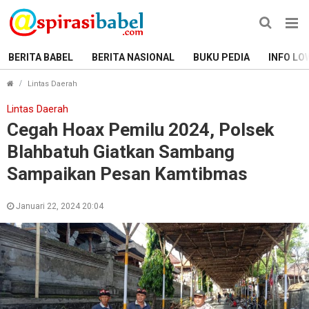
BERITA BABEL
BERITA NASIONAL
BUKU PEDIA
INFO LO
Cegah Hoax Pemilu 2024, Polsek Blahbatuh Giatkan
Lintas Daerah
Lintas Daerah
Cegah Hoax Pemilu 2024, Polsek
Blahbatuh Giatkan Sambang
Sampaikan Pesan Kamtibmas
Januari 22, 2024 20:04