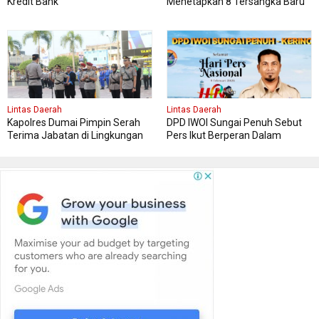
Kredit Bank
Menetapkan 8 Tersangka Baru
Kasus Skandal PT BSS dan PT
SAL
Lintas Daerah
Lintas Daerah
Kapolres Dumai Pimpin Serah
DPD IWOI Sungai Penuh Sebut
Terima Jabatan di Lingkungan
Pers Ikut Berperan Dalam
Polres Dumai
Pembangunan