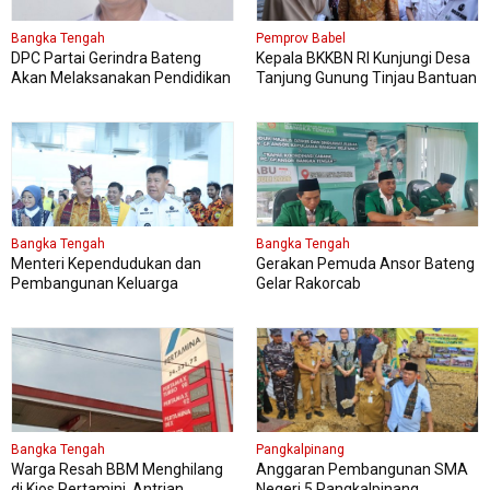
Bangka Tengah
Pemprov Babel
DPC Partai Gerindra Bateng
Kepala BKKBN RI Kunjungi Desa
Akan Melaksanakan Pendidikan
Tanjung Gunung Tinjau Bantuan
Politik
Perbaikan Rumah Layak Huni
Bangka Tengah
Bangka Tengah
Menteri Kependudukan dan
Gerakan Pemuda Ansor Bateng
Pembangunan Keluarga
Gelar Rakorcab
Kungker ke Bangka Tengah
Bangka Tengah
Pangkalpinang
Warga Resah BBM Menghilang
Anggaran Pembangunan SMA
di Kios Pertamini, Antrian
Negeri 5 Pangkalpinang