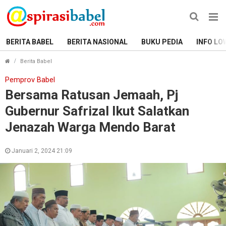
BERITA BABEL
BERITA NASIONAL
BUKU PEDIA
INFO LO
Bersama Ratusan Jemaah, Pj Gubernur Safrizal Ikut Sa
Berita Babel
Pemprov Babel
Bersama Ratusan Jemaah, Pj
Gubernur Safrizal Ikut Salatkan
Jenazah Warga Mendo Barat
Januari 2, 2024 21:09