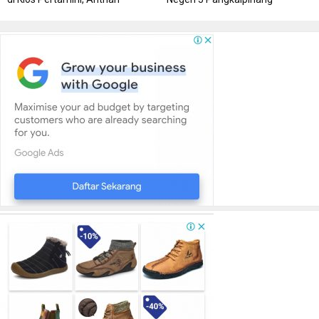
Panjang Di SPBU Berok
Bersumber APBN