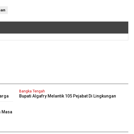
man
Bangka Tengah
arga
Bupati Algafry Melantik 105 Pejabat Di Lingkungan
Pemkab Bateng
n Masa