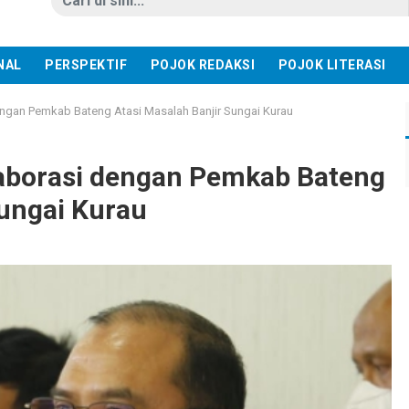
NAL
PERSPEKTIF
POJOK REDAKSI
POJOK LITERASI
ngan Pemkab Bateng Atasi Masalah Banjir Sungai Kurau
aborasi dengan Pemkab Bateng
Sungai Kurau