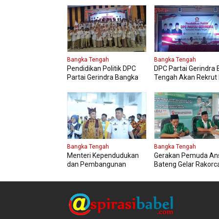
Bangka Tengah
Bangka Tengah
Pendidikan Politik DPC
DPC Partai Gerindra
Partai Gerindra Bangka
Tengah Akan Rekrut 
Tengah Diikuti 150
Gerindra Mengikuti Di
Peserta
Laskar
Bangka Tengah
Bangka Tengah
Menteri Kependudukan
Gerakan Pemuda An
dan Pembangunan
Bateng Gelar Rakorc
Keluarga Kungker ke
Bangka Tengah