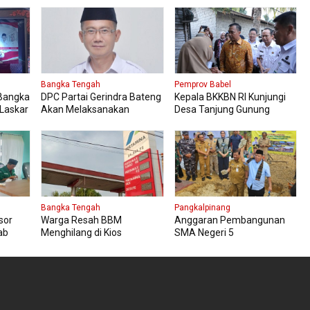
Bangka Tengah
Pemprov Babel
 Bangka
DPC Partai Gerindra Bateng
Kepala BKKBN RI Kunjungi
Laskar
Akan Melaksanakan
Desa Tanjung Gunung
klat
Pendidikan Politik
Tinjau Bantuan Perbaikan
Rumah Layak Huni
Bangka Tengah
Pangkalpinang
sor
Warga Resah BBM
Anggaran Pembangunan
ab
Menghilang di Kios
SMA Negeri 5
Pertamini, Antrian Panjang
Pangkalpinang Bersumber
Di SPBU Berok
APBN