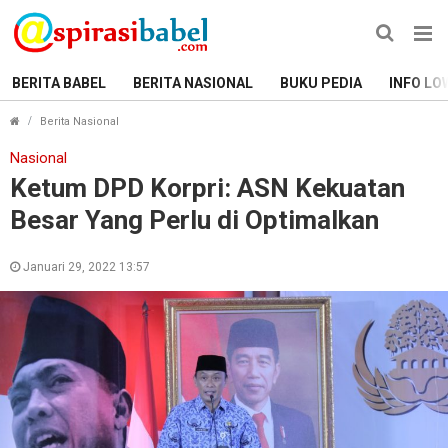
BERITA BABEL
BERITA NASIONAL
BUKU PEDIA
INFO LO
Ketum DPD Korpri: ASN Kekuatan Besar Yang Perlu di
Berita Nasional
Nasional
Ketum DPD Korpri: ASN Kekuatan
Besar Yang Perlu di Optimalkan
Januari 29, 2022 13:57