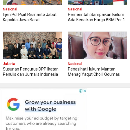
Nasional
Nasional
Irjen Pol Pipit Rismanto Jabat
Pemerintah Sampaikan Belum
Kapolda Jawa Barat
Ada Kenaikan Harga BBM Per 1
April, Masyarakat Diimbau
Tenang
Jakarta
Nasional
Susunan Pengurus DPP Ikatan
Penasihat Hukum Mantan
Penulis dan Jurnalis Indonesia
Menag Yaqut Cholil Qoumas
Minta Masyarakat Menghormati
Proses Hukum