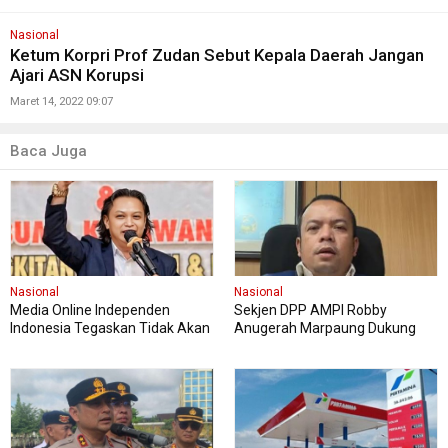
Nasional
Ketum Korpri Prof Zudan Sebut Kepala Daerah Jangan
Ajari ASN Korupsi
Maret 14, 2022 09:07
Baca Juga
Nasional
Nasional
Media Online Independen
Sekjen DPP AMPI Robby
Indonesia Tegaskan Tidak Akan
Anugerah Marpaung Dukung
Cabut Laporan Polisi terhadap
Penuh Pelaksanaan FASI Sumut
Hotman Paris
XIII