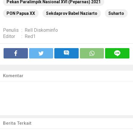
Pekan Paralimpik Nasional XVI (Peparnas) 2021
PON Papua XX
Sekdaprov Babel Naziarto
Suharto
Penulis
:
Rell Diskominfo
Editor
:
Red1
Komentar
Berita Terkait