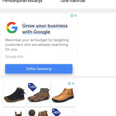
Pembangunan Keluarga
Gelar Rakorcab
Kungker ke Bangka Tengah