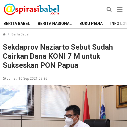
BERITA BABEL
BERITA NASIONAL
BUKU PEDIA
INFO LO
Sekdaprov Naziarto Sebut Sudah Cairkan Dana KONI 7 
Berita Babel
Sekdaprov Naziarto Sebut Sudah
Cairkan Dana KONI 7 M untuk
Sukseskan PON Papua
Jumat, 10 Sep 2021 09:36