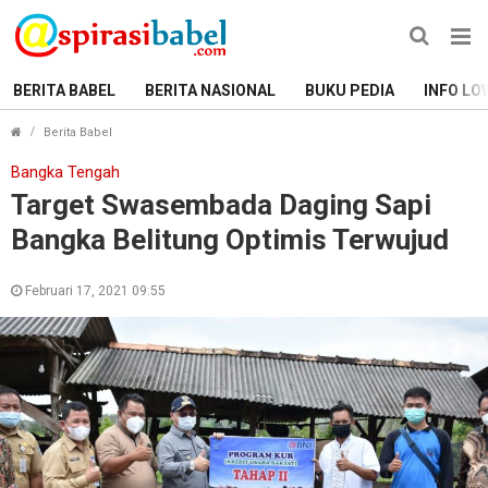
BERITA BABEL
BERITA NASIONAL
BUKU PEDIA
INFO LO
Target Swasembada Daging Sapi Bangka Belitung Optim
Berita Babel
Bangka Tengah
Target Swasembada Daging Sapi
Bangka Belitung Optimis Terwujud
Februari 17, 2021 09:55