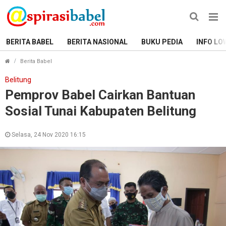
BERITA BABEL
BERITA NASIONAL
BUKU PEDIA
INFO LO
Pemprov Babel Cairkan Bantuan Sosial Tunai Kabupaten 
Berita Babel
Belitung
Pemprov Babel Cairkan Bantuan
Sosial Tunai Kabupaten Belitung
Selasa, 24 Nov 2020 16:15