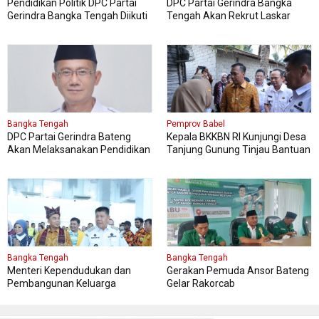
Pendidikan Politik DPC Partai
DPC Partai Gerindra Bangka
Gerindra Bangka Tengah Diikuti
Tengah Akan Rekrut Laskar
150 Peserta
Gerindra Mengikuti Diklat Laskar
Bangka Tengah
Pemprov Babel
DPC Partai Gerindra Bateng
Kepala BKKBN RI Kunjungi Desa
Akan Melaksanakan Pendidikan
Tanjung Gunung Tinjau Bantuan
Politik
Perbaikan Rumah Layak Huni
Bangka Tengah
Bangka Tengah
Menteri Kependudukan dan
Gerakan Pemuda Ansor Bateng
Pembangunan Keluarga
Gelar Rakorcab
Kungker ke Bangka Tengah