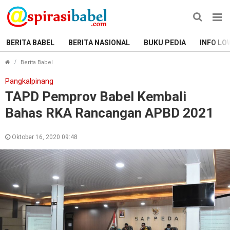
BERITA BABEL
BERITA NASIONAL
BUKU PEDIA
INFO LO
TAPD Pemprov Babel Kembali Bahas RKA Rancangan A
Berita Babel
Pangkalpinang
TAPD Pemprov Babel Kembali
Bahas RKA Rancangan APBD 2021
Oktober 16, 2020 09:48