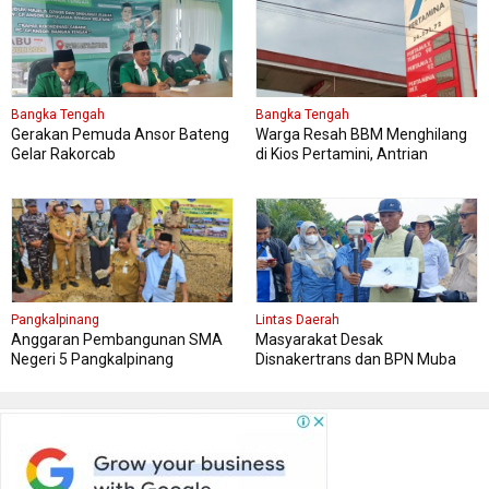
Bangka Tengah
Bangka Tengah
Gerakan Pemuda Ansor Bateng
Warga Resah BBM Menghilang
Gelar Rakorcab
di Kios Pertamini, Antrian
Panjang Di SPBU Berok
Pangkalpinang
Lintas Daerah
Anggaran Pembangunan SMA
Masyarakat Desak
Negeri 5 Pangkalpinang
Disnakertrans dan BPN Muba
Bersumber APBN
Tetapkan Kawasan Sesuai Final
Report dan Titik Koordinat Awal
Penempatan