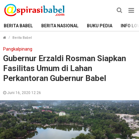
BERITA BABEL
BERITA NASIONAL
BUKU PEDIA
INFO LO
Gubernur Erzaldi Rosman Siapkan Fasilitas Umum di La
Berita Babel
Pangkalpinang
Gubernur Erzaldi Rosman Siapkan
Fasilitas Umum di Lahan
Perkantoran Gubernur Babel
Juni 16, 2020 12:26