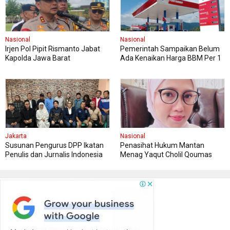
Nasional
Nasional
Irjen Pol Pipit Rismanto Jabat
Pemerintah Sampaikan Belum
Kapolda Jawa Barat
Ada Kenaikan Harga BBM Per 1
April, Masyarakat Diimbau
Tenang
Jakarta
Nasional
Susunan Pengurus DPP Ikatan
Penasihat Hukum Mantan
Penulis dan Jurnalis Indonesia
Menag Yaqut Cholil Qoumas
Minta Masyarakat Menghormati
Proses Hukum