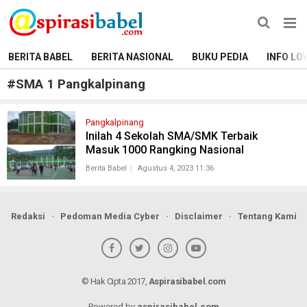
BERITA BABEL
BERITA NASIONAL
BUKU PEDIA
INFO LO
#
SMA 1 Pangkalpinang
Pangkalpinang
Inilah 4 Sekolah SMA/SMK Terbaik
Masuk 1000 Rangking Nasional
Berita Babel
Agustus 4, 2023 11:36
Redaksi
Pedoman Media Cyber
Disclaimer
Tentang Kami
© Hak Cipta 2017,
Aspirasibabel.com
Powered by
aspirasibabel.com