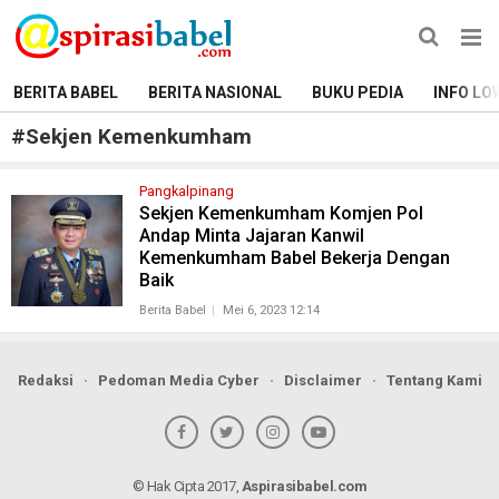
BERITA BABEL
BERITA NASIONAL
BUKU PEDIA
INFO LO
#
Sekjen Kemenkumham
Pangkalpinang
Sekjen Kemenkumham Komjen Pol
Andap Minta Jajaran Kanwil
Kemenkumham Babel Bekerja Dengan
Baik
Berita Babel
Mei 6, 2023 12:14
Redaksi
Pedoman Media Cyber
Disclaimer
Tentang Kami
© Hak Cipta 2017,
Aspirasibabel.com