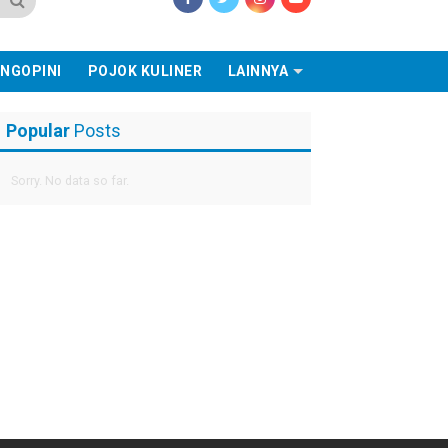
NGOPINI
POJOK KULINER
LAINNYA
Popular
Posts
Sorry. No data so far.