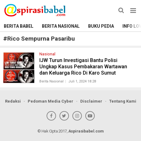
BERITA BABEL
BERITA NASIONAL
BUKU PEDIA
INFO LO
#
Rico Sempurna Pasaribu
Nasional
IJW Turun Investigasi Bantu Polisi
Ungkap Kasus Pembakaran Wartawan
dan Keluarga Rico Di Karo Sumut
Berita Nasional
Juli 1, 2024 18:28
Redaksi
Pedoman Media Cyber
Disclaimer
Tentang Kami
© Hak Cipta 2017,
Aspirasibabel.com