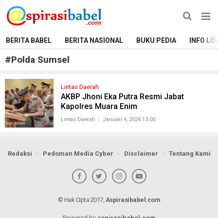
BERITA BABEL
BERITA NASIONAL
BUKU PEDIA
INFO LO
#
Polda Sumsel
Lintas Daerah
AKBP Jhoni Eka Putra Resmi Jabat
Kapolres Muara Enim
Lintas Daerah
Januari 4, 2024 13:00
Redaksi
Pedoman Media Cyber
Disclaimer
Tentang Kami
© Hak Cipta 2017,
Aspirasibabel.com
Powered by
aspirasibabel.com