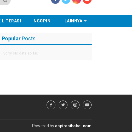
 LITERASI
NGOPINI
LAINNYA
Popular
Posts
Sorry. No data so far.
Powered by
aspirasibabel.com