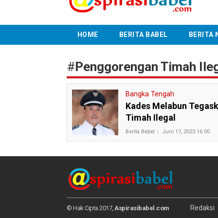
HOME
BERITA BABEL
BERITA 
#
Penggorengan Timah Ile
Bangka Tengah
Kades Melabun Tegask
Timah Ilegal
Berita Babel
Juni 17, 2023 16:00
Redaksi
© Hak Cipta 2017,
Aspirasibabel.com