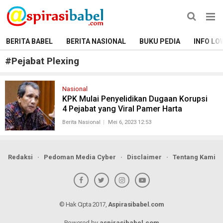
BERITA BABEL
BERITA NASIONAL
BUKU PEDIA
INFO LO
#
Pejabat Plexing
Nasional
KPK Mulai Penyelidikan Dugaan Korupsi
4 Pejabat yang Viral Pamer Harta
Berita Nasional
Mei 6, 2023 12:53
Redaksi
Pedoman Media Cyber
Disclaimer
Tentang Kami
© Hak Cipta 2017,
Aspirasibabel.com
Powered by
aspirasibabel.com