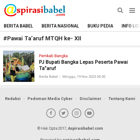
BERITA BABEL
BERITA NASIONAL
BUKU PEDIA
INFO LO
#
Pawai Ta’aruf MTQH ke- XII
Pemkab Bangka
PJ Bupati Bangka Lepas Peserta Pawai
Ta”aruf
Berita Babel
Minggu, 19 Nov 2023 00:00
Redaksi
Pedoman Media Cyber
Disclaimer
Tentang Kami
© Hak Cipta 2017,
Aspirasibabel.com
Powered by
aspirasibabel.com