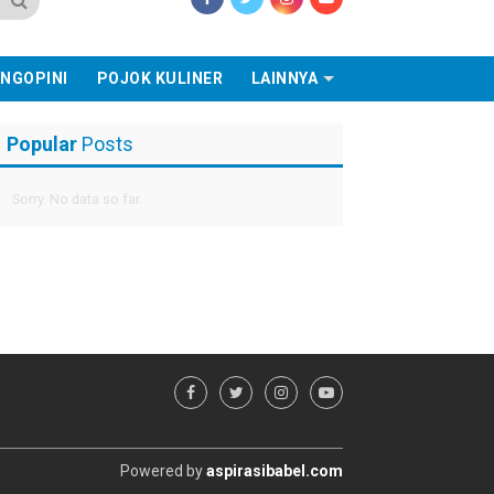
NGOPINI
POJOK KULINER
LAINNYA
Popular
Posts
Sorry. No data so far.
Powered by
aspirasibabel.com