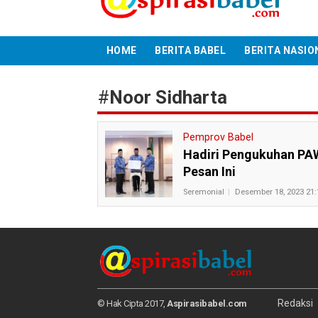
HOME
BERITA BABEL
BERITA NASIO
#
Noor Sidharta
Pemprov Babel
Hadiri Pengukuhan PAW
Pesan Ini
Seremonial
Desember 18, 2023 21:
Redaksi
© Hak Cipta 2017,
Aspirasibabel.com