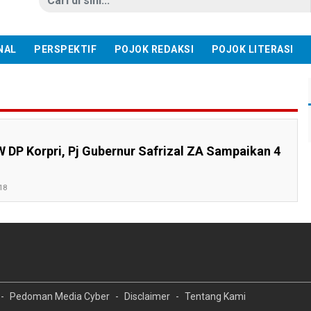
NAL
PERSPEKTIF
POJOK REDAKSI
POJOK LITERASI
 DP Korpri, Pj Gubernur Safrizal ZA Sampaikan 4
18
Pedoman Media Cyber
Disclaimer
Tentang Kami